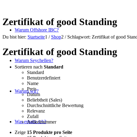
Zertifikat of good Standing
Warum Offshore IBC?
Du bist hier:
Startseite
1
/
Shop
2
/
Schlagwort: Zertifikat of good Stan
Zertifikat of good Standing
Warum Seychellen?
Sortieren nach
Standard
Standard
Benutzerdefiniert
Name
Preis
Warum wir?
Datum
Beliebtheit (Sales)
Durchschnittliche Bewertung
Relevanz
Zufall
Was erhalte ich?
Artikelnummer
Zeige
15 Produkte pro Seite