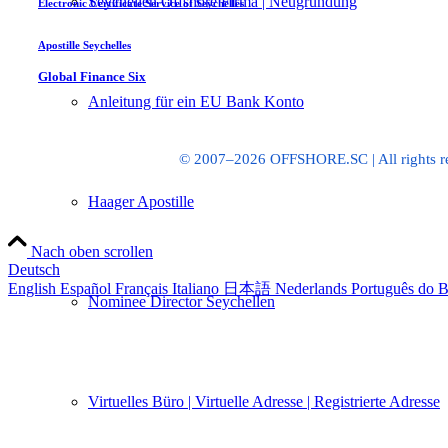
Seychellen Offshore Firma | Neugründung
Electronic Certificate Service of Seychelles
Apostille Seychelles
Global Finance Six
Anleitung für ein EU Bank Konto
© 2007–2026 OFFSHORE.SC | All rights res
Haager Apostille
Nach oben scrollen
Deutsch
English
Español
Français
Italiano
日本語
Nederlands
Português do B
Nominee Director Seychellen
Virtuelles Büro | Virtuelle Adresse | Registrierte Adresse