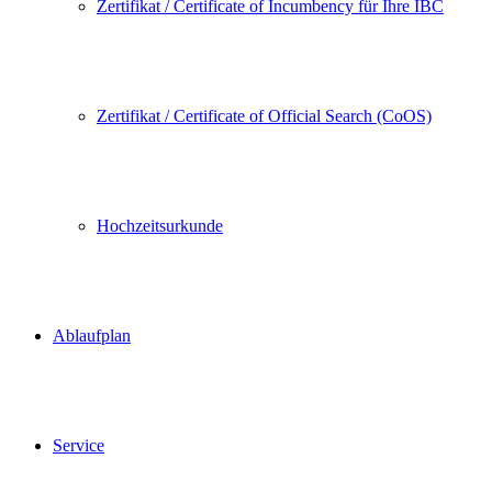
Zertifikat / Certificate of Incumbency für Ihre IBC
Zertifikat / Certificate of Official Search (CoOS)
Hochzeitsurkunde
Ablaufplan
Service