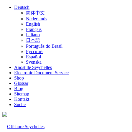
Deutsch
简体中文
Nederlands
English
Français
Italiano
日本語
Português do Brasil
Русский
Español
Svenska
Apostille Seychelles
Electronic Document Service
Shop
Glossar
Blog
Sitemap
Kontakt
Suche