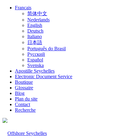
Français
简体中文
Nederlands
English
Deutsch
Italiano
日本語
Português do Brasil
Русский
Español
Svenska
Apostille Seychelles
Electronic Document Service
Boutique
Glossaire
Blog
Plan du site
Contact
Recherche