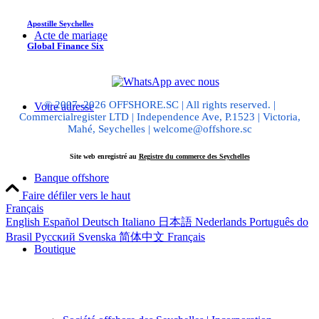
Apostille Seychelles
Acte de mariage
Global Finance Six
© 2007–2026 OFFSHORE.SC | All rights reserved. |
Votre adresse
Commercialregister LTD | Independence Ave, P.1523 | Victoria,
Mahé, Seychelles | welcome@offshore.sc
Site web enregistré au
Registre du commerce des Seychelles
Banque offshore
Faire défiler vers le haut
Français
English
Español
Deutsch
Italiano
日本語
Nederlands
Português do
Brasil
Русский
Svenska
简体中文
Français
Boutique