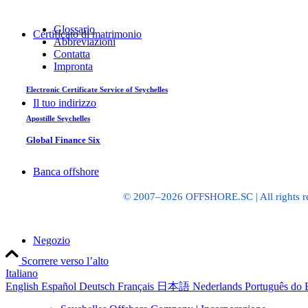
Glossario
Certificato di matrimonio
Abbreviazioni
Contatta
Impronta
Electronic Certificate Service of Seychelles
Il tuo indirizzo
Apostille Seychelles
Global Finance Six
Banca offshore
© 2007–2026 OFFSHORE.SC | All rights res
Negozio
Scorrere verso l’alto
Italiano
English
Español
Deutsch
Français
日本語
Nederlands
Português do 