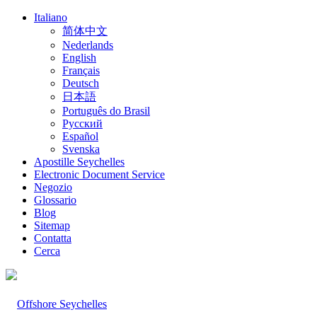
Italiano
简体中文
Nederlands
English
Français
Deutsch
日本語
Português do Brasil
Русский
Español
Svenska
Apostille Seychelles
Electronic Document Service
Negozio
Glossario
Blog
Sitemap
Contatta
Cerca