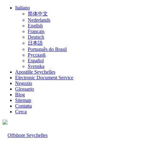
Italiano
简体中文
Nederlands
English
Français
Deutsch
日本語
Português do Brasil
Русский
Español
Svenska
Apostille Seychelles
Electronic Document Service
Negozio
Glossario
Blog
Sitemap
Contatta
Cerca