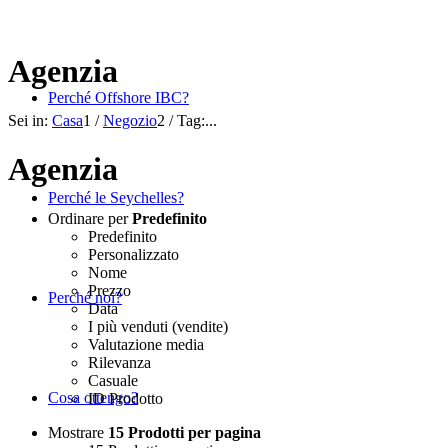
Agenzia
Perché Offshore IBC?
Sei in:
Casa
1
/
Negozio
2
/
Tag:...
Agenzia
Perché le Seychelles?
Ordinare per
Predefinito
Predefinito
Personalizzato
Nome
Prezzo
Perché noi?
Data
I più venduti (vendite)
Valutazione media
Rilevanza
Casuale
Cosa ottengo?
ID Prodotto
Mostrare
15 Prodotti per pagina