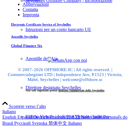
Seychelles Offshore Company | Incorporazione
Abbreviazioni
Contatta
Impronta
Electronic Certificate Service of Seychelles
Istruzioni per un conto bancario UE
Apostille Seychelles
Global Finance Six
Apostille dell'Aia
© 2007–2026 OFFSHORE.SC | All rights reserved. |
Commercialregister LTD | Independence Ave, P.1523 | Victoria,
Mahé, Seychelles | welcome@offshore.sc
Direttore designato Seychelles
Sito web registrato presso
Registro commerciale delle Seychelles
Scorrere verso l’alto
Italiano
Ufficio Virtuale | Indirizzo Virtuale | Indirizzo
English
Español
Deutsch
Français
日本語
Nederlands
Português do
Brasil
Русский
Svenska
简体中文
Italiano